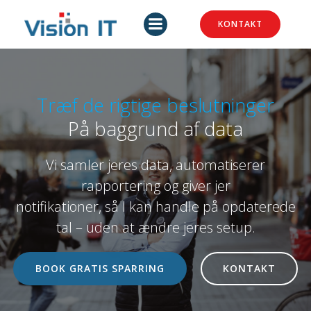
Skip
to
KONTAKT
content
Træf de rigtige beslutninger
På baggrund af data
Vi samler jeres data, automatiserer
rapportering og giver jer
notifikationer, så I kan handle på opdaterede
tal – uden at ændre jeres setup.
BOOK GRATIS SPARRING
KONTAKT