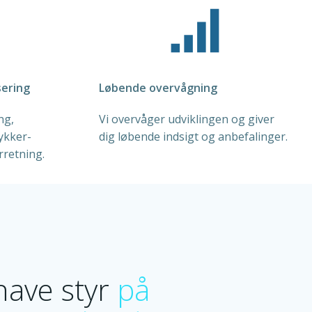
ering
Løbende overvågning
ng,
Vi overvåger udviklingen og giver
ykker-
dig løbende indsigt og anbefalinger.
orretning.
 have styr
på