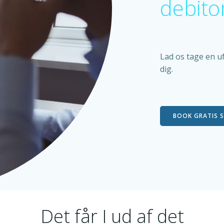
debitor
Lad os tage en u
dig.
BOOK GRATIS 
Det får I ud af det