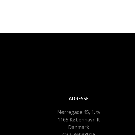
ADRESSE
Nørregade 45, 1. tv
1165 København K
Danmark
CVR: 36038926